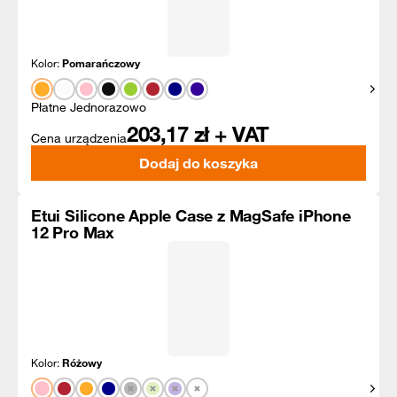
Kolor:
Pomarańczowy
Pokaż
Płatne Jednorazowo
203,17
zł + VAT
Cena urządzenia
Dodaj do koszyka
Etui Silicone Apple Case z MagSafe iPhone
12 Pro Max
Kolor:
Różowy
Pokaż