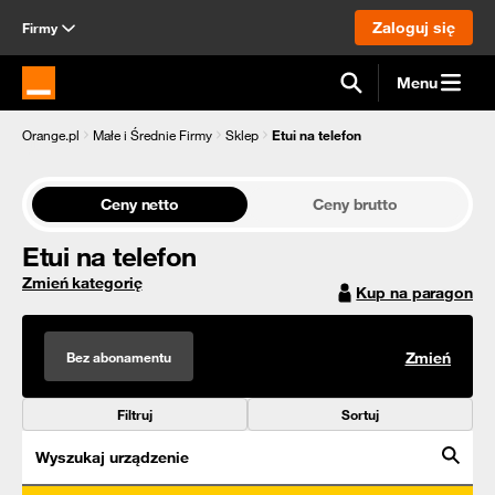
Zaloguj się
Firmy
Menu
Strona główna Orange.pl
Orange.pl
Małe i Średnie Firmy
Sklep
Etui na telefon
Ceny netto
Ceny brutto
Etui na telefon
Zmień kategorię
Kup na paragon
Bez abonamentu
Zmień
Filtruj
Sortuj
Wyszukaj urządzenie