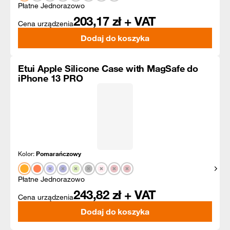
Płatne Jednorazowo
203,17
zł + VAT
Cena urządzenia
Dodaj do koszyka
Etui Apple Silicone Case with MagSafe do
iPhone 13 PRO
Kolor:
Pomarańczowy
Pokaż
Płatne Jednorazowo
243,82
zł + VAT
Cena urządzenia
Dodaj do koszyka