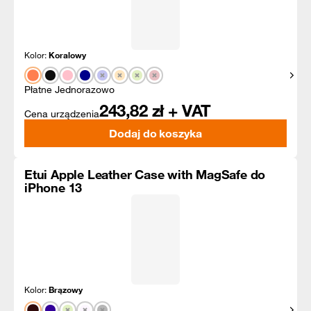
Kolor:
Koralowy
Pokaż
Płatne Jednorazowo
243,82
zł + VAT
Cena urządzenia
Dodaj do koszyka
Etui Apple Leather Case with MagSafe do
iPhone 13
Kolor:
Brązowy
Pokaż