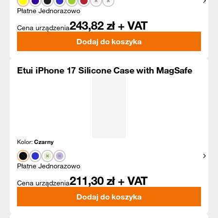
Pokaż
Płatne Jednorazowo
243,82
zł + VAT
Cena urządzenia
Dodaj do koszyka
Etui iPhone 17 Silicone Case with MagSafe
Kolor:
Czarny
Pokaż
Płatne Jednorazowo
211,30
zł + VAT
Cena urządzenia
Dodaj do koszyka