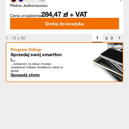
Płatne Jednorazowo
284,47
zł + VAT
Cena urządzenia
Dodaj do koszyka
z
1 - 12 z 30
3
Program Odkup
Sprzedaj swój smartfon
i...
...zyskaj bon na zakup nowego
urządzenia! Odbierz dodatkowy rabat na
sprzęt.
Sprawdź ofertę