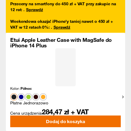
Przeceny na smartfony do 450 zł + VAT przy zakupie na
12 rat
:
.
Sprawdź
Weekendowa okazja! iPhone'y taniej nawet o 450 zł +
VAT w 12 ratach 0%
:
.
Sprawdź
Etui Apple Leather Case with MagSafe do
iPhone 14 Plus
Kolor:
Północ
Pokaż
Płatne Jednorazowo
284,47
zł + VAT
Cena urządzenia
Dodaj do koszyka