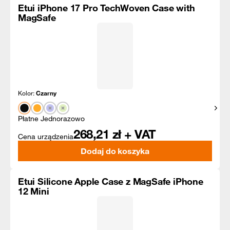
Etui iPhone 17 Pro TechWoven Case with
MagSafe
Kolor:
Czarny
Pokaż
Płatne Jednorazowo
268,21
zł + VAT
Cena urządzenia
Dodaj do koszyka
Etui Silicone Apple Case z MagSafe iPhone
12 Mini