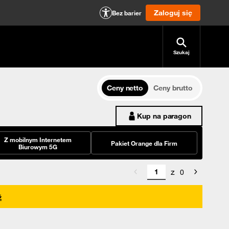
Zaloguj się
Bez barier
Szukaj
Ceny netto
Ceny brutto
Kup na paragon
Z mobilnym Internetem
Pakiet Orange dla Firm
Biurowym 5G
z
0
ź