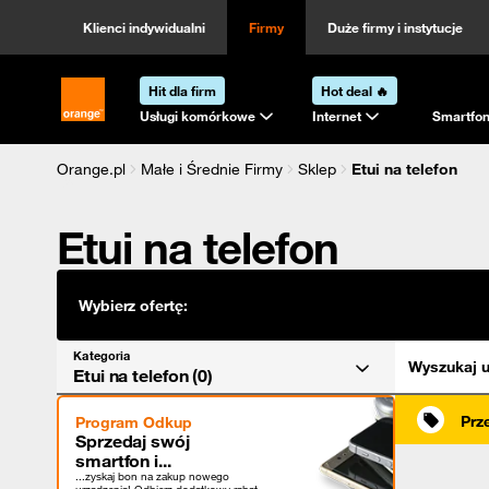
Kategoria
Sortowanie
Klienci indywidualni
Firmy
Duże firmy i instytucje
Hit dla firm
Hot deal 🔥
Strona główna Orange.pl
Usługi komórkowe
Internet
Smartfon
Orange.pl
Małe i Średnie Firmy
Sklep
Etui na telefon
Etui na telefon
Wybierz ofertę:
Kategoria
Wyszukaj u
Etui na telefon (0)
Prz
Program Odkup
Sprzedaj swój
smartfon i...
...zyskaj bon na zakup nowego