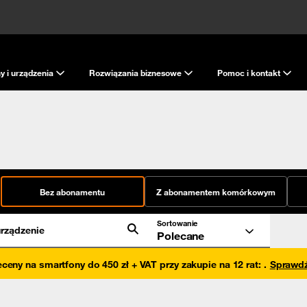
y i urządzenia
Rozwiązania biznesowe
Pomoc i kontakt
Bez abonamentu
Z abonamentem komórkowym
Sortowanie
rządzenie
Polecane
eceny na smartfony do 450 zł + VAT przy zakupie na 12 rat
:
.
Sprawd