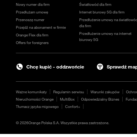
Nowy numer dla firm
Światłowód dla firm
Przedłużam umowę
Internet biurowy 5G dla firm
Przenoszę numer
Przedłużenie umowy na światłowó
dla firm
Przejdź na abonament w firmie
Przedłużenie umowy na internet
Orange Flex dla firm
biurowy 5G
Offers for foreigners
Chcę kupić - oddzwońcie
Sprawdź map
Ważne komunikaty
Regulamin serwisu
Warunki zakupów
Ochro
Nieruchomości Orange
MultiBox
Odpowiedzialny Biznes
Fundac
Tłumacz języka migowego
Confort+
©
2026
Orange Polska S.A. Wszystkie prawa zastrzeżone.