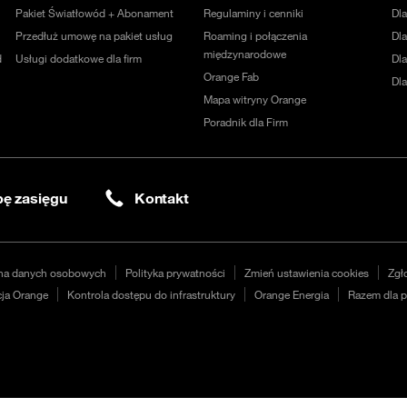
Pakiet Światłowód + Abonament
Regulaminy i cenniki
Dl
Przedłuż umowę na pakiet usług
Roaming i połączenia
Dla
międzynarodowe
d
Usługi dodatkowe dla firm
Dl
Orange Fab
Dl
Mapa witryny Orange
Poradnik dla Firm
ę zasięgu
Kontakt
na danych osobowych
Polityka prywatności
Zmień ustawienia cookies
Zgł
ja Orange
Kontrola dostępu do infrastruktury
Orange Energia
Razem dla p