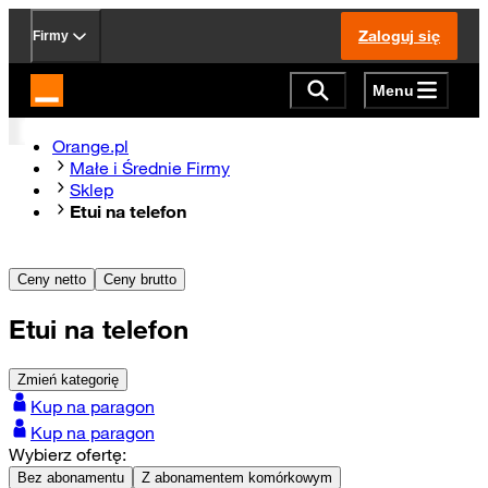
Zaloguj się
Firmy
Menu
Strona główna Orange.pl
Orange.pl
Małe i Średnie Firmy
Sklep
Etui na telefon
Ceny netto
Ceny brutto
Etui na telefon
Zmień kategorię
Kup na paragon
Kup na paragon
Wybierz ofertę:
Bez abonamentu
Z abonamentem komórkowym