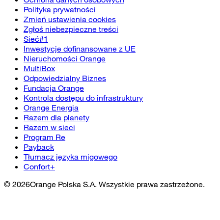
Polityka prywatności
Zmień ustawienia cookies
Zgłoś niebezpieczne treści
Sieć#1
Inwestycje dofinansowane z UE
Nieruchomości Orange
MultiBox
Odpowiedzialny Biznes
Fundacja Orange
Kontrola dostępu do infrastruktury
Orange Energia
Razem dla planety
Razem w sieci
Program Re
Payback
Tłumacz języka migowego
Confort+
©
2026
Orange Polska S.A. Wszystkie prawa zastrzeżone.