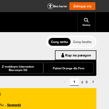
Zaloguj się
Bez barier
Szukaj
Ceny netto
Ceny brutto
Kup na paragon
Z mobilnym Internetem
Pakiet Orange dla Firm
Biurowym 5G
z
0
ź
0%
:
.
Sprawdź