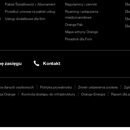
Pakiet Światłowód + Abonament
Regulaminy i cenniki
Dl
Przedłuż umowę na pakiet usług
Roaming i połączenia
Dla
międzynarodowe
d
Usługi dodatkowe dla firm
Dl
Orange Fab
Dl
Mapa witryny Orange
Poradnik dla Firm
ę zasięgu
Kontakt
na danych osobowych
Polityka prywatności
Zmień ustawienia cookies
Zgł
ja Orange
Kontrola dostępu do infrastruktury
Orange Energia
Razem dla p