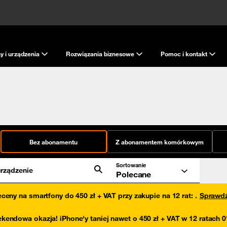
y i urządzenia
Rozwiązania biznesowe
Pomoc i kontakt
Bez abonamentu
Z abonamentem komórkowym
Sortowanie
rządzenie
Polecane
eceny na smartfony do 450 zł + VAT przy zakupie na 12 rat
:
.
Sprawd
kendowa okazja! iPhone'y taniej nawet o 450 zł + VAT w 12 ratach 