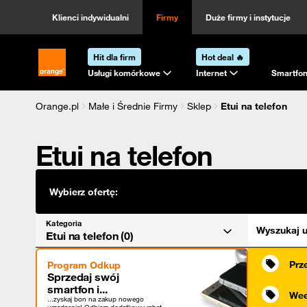
Kategoria
Sortowanie
Klienci indywidualni
Firmy
Duże firmy i instytucje
Hit dla firm
Hot deal 🔥
Strona główna Orange.pl
Usługi komórkowe
Internet
Smartfon
Orange.pl
Małe i Średnie Firmy
Sklep
Etui na telefon
Etui na telefon
Wybierz ofertę:
Kategoria
Wyszukaj u
Etui na telefon (0)
Prz
Program Odkup
Sprzedaj swój
smartfon i...
Wee
...zyskaj bon na zakup nowego