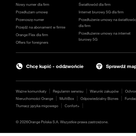
Nowy numer dla firm
Światłowód dla firm
Przedłużam umowę
Internet biurowy 5G dla firm
Przenoszę numer
Przedłużenie umowy na światłowó
dla firm
Przejdź na abonament w firmie
Przedłużenie umowy na internet
Orange Flex dla firm
biurowy 5G
Offers for foreigners
Chcę kupić - oddzwońcie
Sprawdź map
Ważne komunikaty
Regulamin serwisu
Warunki zakupów
Ochro
Nieruchomości Orange
MultiBox
Odpowiedzialny Biznes
Fundac
Tłumacz języka migowego
Confort+
©
2026
Orange Polska S.A. Wszystkie prawa zastrzeżone.