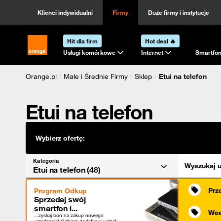
Kategoria
Sortowanie
Klienci indywidualni
Firmy
Duże firmy i instytucje
Hit dla firm
Hot deal 🔥
Strona główna Orange.pl
Usługi komórkowe
Internet
Smartfon
Orange.pl
Małe i Średnie Firmy
Sklep
Etui na telefon
Etui na telefon
Wybierz ofertę:
Kategoria
Wyszukaj u
Etui na telefon (48)
Prz
Program Odkup
Sprzedaj swój
smartfon i...
Wee
...zyskaj bon na zakup nowego