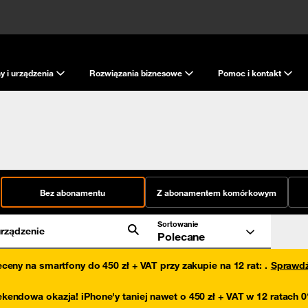
y i urządzenia
Rozwiązania biznesowe
Pomoc i kontakt
Bez abonamentu
Z abonamentem komórkowym
Sortowanie
rządzenie
Polecane
eceny na smartfony do 450 zł + VAT przy zakupie na 12 rat
:
.
Sprawd
kendowa okazja! iPhone'y taniej nawet o 450 zł + VAT w 12 ratach 