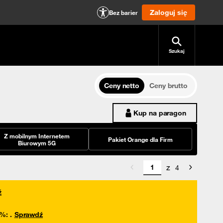
Zaloguj się
Bez barier
Szukaj
Ceny netto
Ceny brutto
Kup na paragon
Z mobilnym Internetem
Pakiet Orange dla Firm
Biurowym 5G
z
4
ź
0%
:
.
Sprawdź