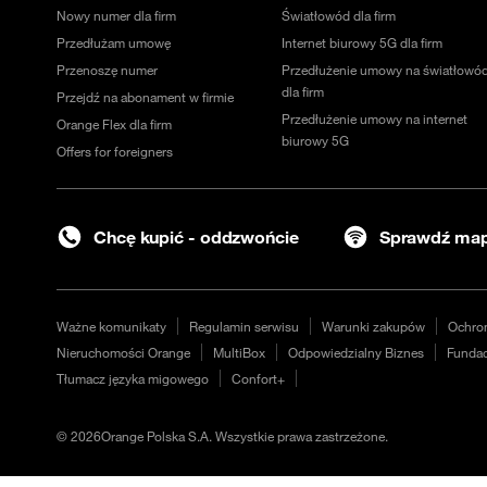
Nowy numer dla firm
Światłowód dla firm
Przedłużam umowę
Internet biurowy 5G dla firm
Przenoszę numer
Przedłużenie umowy na światłowó
dla firm
Przejdź na abonament w firmie
Przedłużenie umowy na internet
Orange Flex dla firm
biurowy 5G
Offers for foreigners
Chcę kupić - oddzwońcie
Sprawdź map
Ważne komunikaty
Regulamin serwisu
Warunki zakupów
Ochro
Nieruchomości Orange
MultiBox
Odpowiedzialny Biznes
Fundac
Tłumacz języka migowego
Confort+
©
2026
Orange Polska S.A. Wszystkie prawa zastrzeżone.