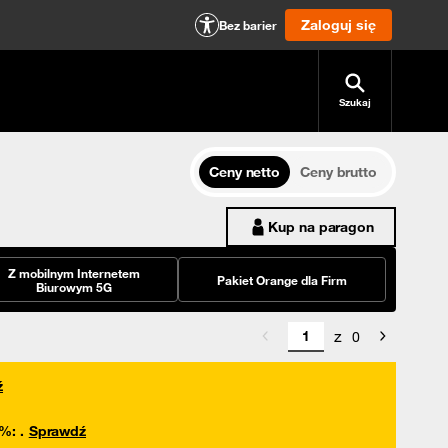
Zaloguj się
Bez barier
Szukaj
Ceny netto
Ceny brutto
Kup na paragon
Z mobilnym Internetem
Pakiet Orange dla Firm
Biurowym 5G
z
0
ź
0%
:
.
Sprawdź