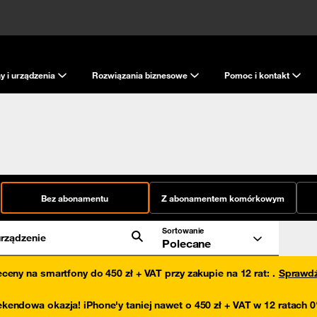
y i urządzenia
Rozwiązania biznesowe
Pomoc i kontakt
Bez abonamentu
Z abonamentem komórkowym
Sortowanie
rządzenie
Polecane
eceny na smartfony do 450 zł + VAT przy zakupie na 12 rat
:
.
Sprawd
kendowa okazja! iPhone'y taniej nawet o 450 zł + VAT w 12 ratach 