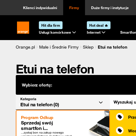
Kategoria
Sortowanie
Klienci indywidualni
Firmy
Duże firmy i instytucje
Hit dla firm
Hot deal 🔥
Strona główna Orange.pl
Usługi komórkowe
Internet
Smartfon
Orange.pl
Małe i Średnie Firmy
Sklep
Etui na telefon
Etui na telefon
Wybierz ofertę:
Kategoria
Wyszukaj u
Etui na telefon (0)
Prz
Program Odkup
Sprzedaj swój
smartfon i...
Wee
...zyskaj bon na zakup nowego