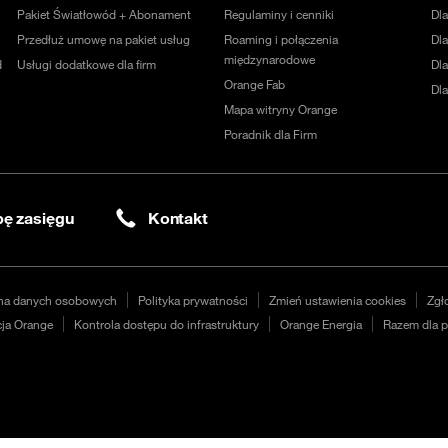
Pakiet Światłowód + Abonament
Regulaminy i cenniki
Dl
Przedłuż umowę na pakiet usług
Roaming i połączenia
Dla
międzynarodowe
d
Usługi dodatkowe dla firm
Dl
Orange Fab
Dl
Mapa witryny Orange
Poradnik dla Firm
ę zasięgu
Kontakt
na danych osobowych
Polityka prywatności
Zmień ustawienia cookies
Zgł
ja Orange
Kontrola dostępu do infrastruktury
Orange Energia
Razem dla p