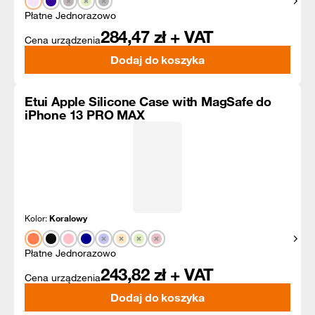
Pokaż
Płatne Jednorazowo
284,47
zł + VAT
Cena urządzenia
Dodaj do koszyka
Etui Apple Silicone Case with MagSafe do
iPhone 13 PRO MAX
Kolor:
Koralowy
Pokaż
Płatne Jednorazowo
243,82
zł + VAT
Cena urządzenia
Dodaj do koszyka