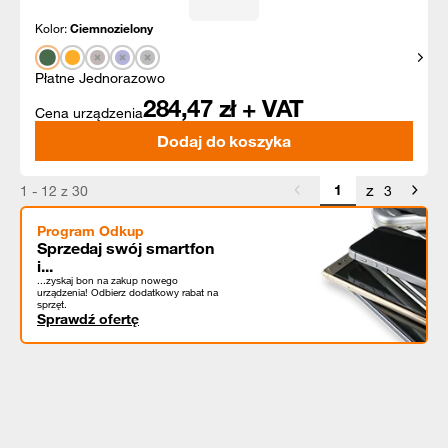
Kolor:
Ciemnozielony
Pokaż
Płatne Jednorazowo
284,47
zł + VAT
Cena urządzenia
Dodaj do koszyka
z
1 - 12 z 30
3
Program Odkup
Sprzedaj swój smartfon
i...
...zyskaj bon na zakup nowego
urządzenia! Odbierz dodatkowy rabat na
sprzęt.
Sprawdź ofertę