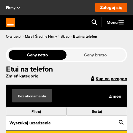
Zaloguj się
Firmy
Menu
Strona główna Orange.pl
Orange.pl
Małe i Średnie Firmy
Sklep
Etui na telefon
Ceny netto
Ceny brutto
Etui na telefon
Zmień kategorię
Kup na paragon
Bez abonamentu
Zmień
Filtruj
Sortuj
Wyszukaj urządzenie