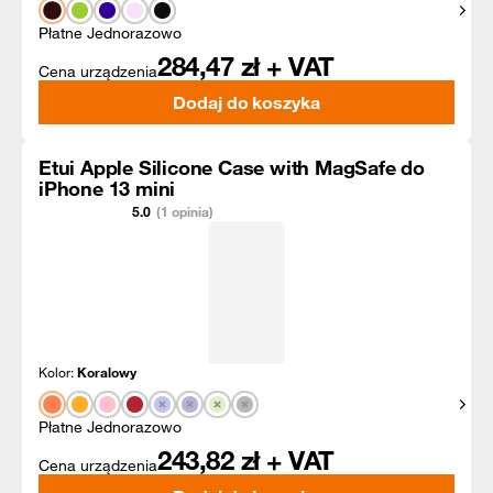
Pokaż
Płatne Jednorazowo
284,47
zł + VAT
Cena urządzenia
Dodaj do koszyka
Etui Apple Silicone Case with MagSafe do
iPhone 13 mini
5.0
(1 opinia)
Kolor:
Koralowy
Pokaż
Płatne Jednorazowo
243,82
zł + VAT
Cena urządzenia