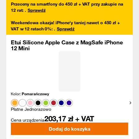
Przeceny na smartfony do 450 zł + VAT przy zakupie na
12 rat
:
.
Sprawdź
Weekendowa okazja! iPhone'y taniej nawet o 450 zł +
VAT w 12 ratach 0%
:
.
Sprawdź
Etui Silicone Apple Case z MagSafe iPhone
12 Mini
Kolor:
Pomarańczowy
Pokaż
Płatne Jednorazowo
203,17
zł + VAT
Cena urządzenia
Dodaj do koszyka