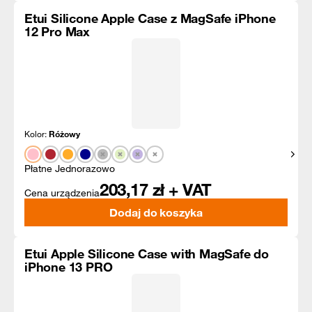
Etui Silicone Apple Case z MagSafe iPhone
12 Pro Max
Kolor:
Różowy
Pokaż
Płatne Jednorazowo
203,17
zł + VAT
Cena urządzenia
Dodaj do koszyka
Etui Apple Silicone Case with MagSafe do
iPhone 13 PRO