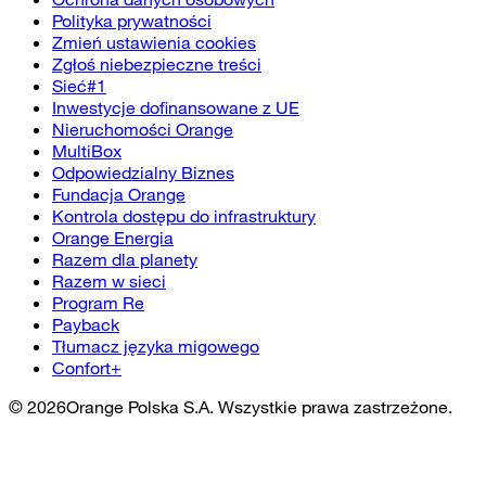
Polityka prywatności
Zmień ustawienia cookies
Zgłoś niebezpieczne treści
Sieć#1
Inwestycje dofinansowane z UE
Nieruchomości Orange
MultiBox
Odpowiedzialny Biznes
Fundacja Orange
Kontrola dostępu do infrastruktury
Orange Energia
Razem dla planety
Razem w sieci
Program Re
Payback
Tłumacz języka migowego
Confort+
©
2026
Orange Polska S.A. Wszystkie prawa zastrzeżone.