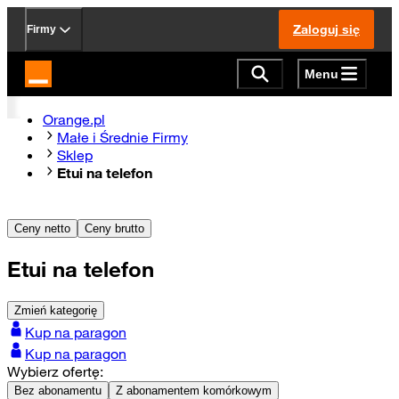
Zaloguj się
Firmy
Menu
Strona główna Orange.pl
Orange.pl
Małe i Średnie Firmy
Sklep
Etui na telefon
Ceny netto
Ceny brutto
Etui na telefon
Zmień kategorię
Kup na paragon
Kup na paragon
Wybierz ofertę:
Bez abonamentu
Z abonamentem komórkowym