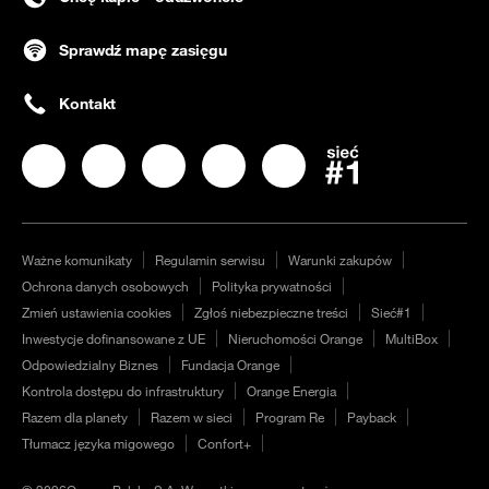
Sprawdź mapę zasięgu
Kontakt
Nasz profil na
Nasz profil na
Facebook
Nasz profil na
Instagram
Nasz profil na
LinkedIN
Nasz profil na
YouTube
Twitter
Ważne komunikaty
Regulamin serwisu
Warunki zakupów
Ochrona danych osobowych
Polityka prywatności
Zmień ustawienia cookies
Zgłoś niebezpieczne treści
Sieć#1
Inwestycje dofinansowane z UE
Nieruchomości Orange
MultiBox
Odpowiedzialny Biznes
Fundacja Orange
Kontrola dostępu do infrastruktury
Orange Energia
Razem dla planety
Razem w sieci
Program Re
Payback
Tłumacz języka migowego
Confort+