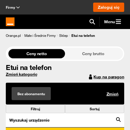
Zaloguj się
Firmy
Menu
Strona główna Orange.pl
Orange.pl
Małe i Średnie Firmy
Sklep
Etui na telefon
Ceny netto
Ceny brutto
Etui na telefon
Zmień kategorię
Kup na paragon
Bez abonamentu
Zmień
Filtruj
Sortuj
Wyszukaj urządzenie