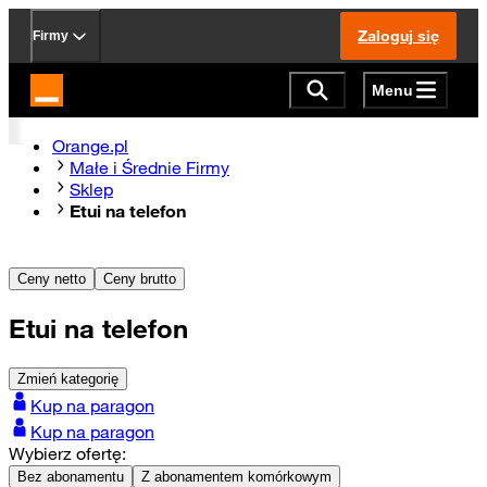
Zaloguj się
Firmy
Menu
Strona główna Orange.pl
Orange.pl
Małe i Średnie Firmy
Sklep
Etui na telefon
Ceny netto
Ceny brutto
Etui na telefon
Zmień kategorię
Kup na paragon
Kup na paragon
Wybierz ofertę:
Bez abonamentu
Z abonamentem komórkowym