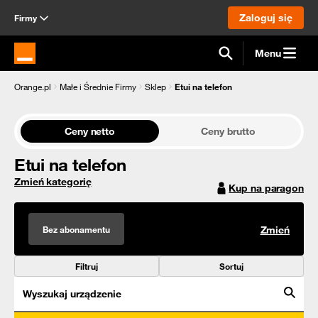
Zaloguj się
Firmy
Menu
Strona główna Orange.pl
Orange.pl
Małe i Średnie Firmy
Sklep
Etui na telefon
Ceny netto
Ceny brutto
Etui na telefon
Zmień kategorię
Kup na paragon
Bez abonamentu
Zmień
Filtruj
Sortuj
Wyszukaj urządzenie