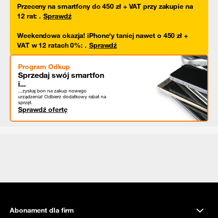
Przeceny na smartfony do 450 zł + VAT przy zakupie na
12 rat
:
.
Sprawdź
Weekendowa okazja! iPhone'y taniej nawet o 450 zł +
VAT w 12 ratach 0%
:
.
Sprawdź
Program Odkup
Sprzedaj swój smartfon
i...
...zyskaj bon na zakup nowego
urządzenia! Odbierz dodatkowy rabat na
sprzęt.
Sprawdź ofertę
Abonament dla firm