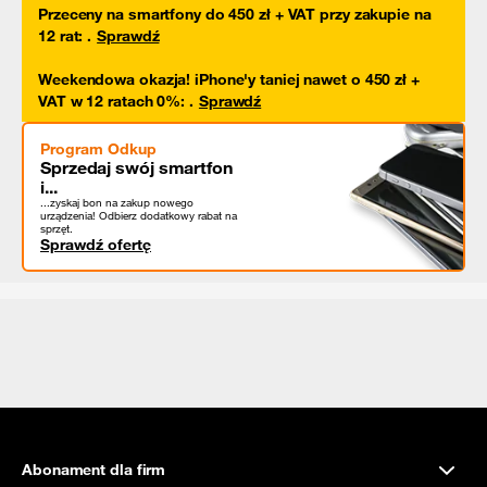
Przeceny na smartfony do 450 zł + VAT przy zakupie na
12 rat
:
.
Sprawdź
Weekendowa okazja! iPhone'y taniej nawet o 450 zł +
VAT w 12 ratach 0%
:
.
Sprawdź
Program Odkup
Sprzedaj swój smartfon
i...
...zyskaj bon na zakup nowego
urządzenia! Odbierz dodatkowy rabat na
sprzęt.
Sprawdź ofertę
Abonament dla firm