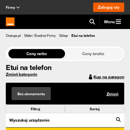
Zaloguj się
Firmy
Menu
Strona główna Orange.pl
Orange.pl
Małe i Średnie Firmy
Sklep
Etui na telefon
Ceny netto
Ceny brutto
Etui na telefon
Zmień kategorię
Kup na paragon
Bez abonamentu
Zmień
Filtruj
Sortuj
Wyszukaj urządzenie