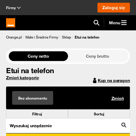
Zaloguj się
Firmy
Menu
Strona główna Orange.pl
Orange.pl
Małe i Średnie Firmy
Sklep
Etui na telefon
Ceny netto
Ceny brutto
Etui na telefon
Zmień kategorię
Kup na paragon
Bez abonamentu
Zmień
Filtruj
Sortuj
Wyszukaj urządzenie