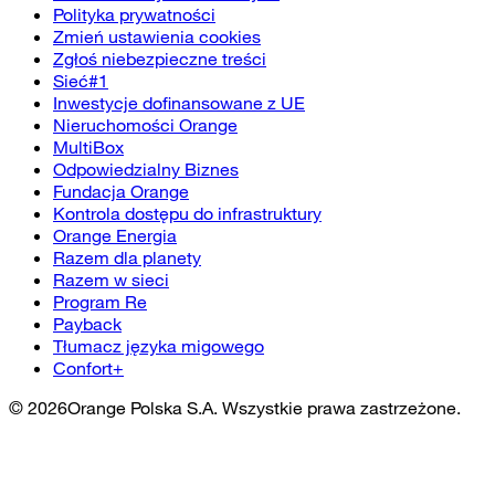
Polityka prywatności
Zmień ustawienia cookies
Zgłoś niebezpieczne treści
Sieć#1
Inwestycje dofinansowane z UE
Nieruchomości Orange
MultiBox
Odpowiedzialny Biznes
Fundacja Orange
Kontrola dostępu do infrastruktury
Orange Energia
Razem dla planety
Razem w sieci
Program Re
Payback
Tłumacz języka migowego
Confort+
©
2026
Orange Polska S.A. Wszystkie prawa zastrzeżone.