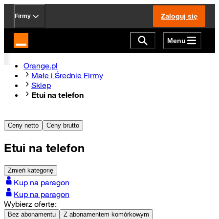
Zaloguj się
Firmy
Menu
Strona główna Orange.pl
Orange.pl
Małe i Średnie Firmy
Sklep
Etui na telefon
Ceny netto
Ceny brutto
Etui na telefon
Zmień kategorię
Kup na paragon
Kup na paragon
Wybierz ofertę:
Bez abonamentu
Z abonamentem komórkowym