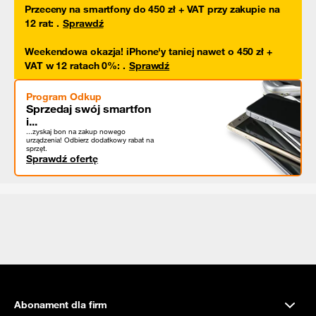
Przeceny na smartfony do 450 zł + VAT przy zakupie na
12 rat
:
.
Sprawdź
Weekendowa okazja! iPhone'y taniej nawet o 450 zł +
VAT w 12 ratach 0%
:
.
Sprawdź
Program Odkup
Sprzedaj swój smartfon
i...
...zyskaj bon na zakup nowego
urządzenia! Odbierz dodatkowy rabat na
sprzęt.
Sprawdź ofertę
Abonament dla firm