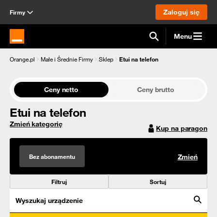
Zaloguj się
Firmy
Menu
Strona główna Orange.pl
Orange.pl
Małe i Średnie Firmy
Sklep
Etui na telefon
Ceny netto
Ceny brutto
Etui na telefon
Zmień kategorię
Kup na paragon
Bez abonamentu
Zmień
Filtruj
Sortuj
Wyszukaj urządzenie