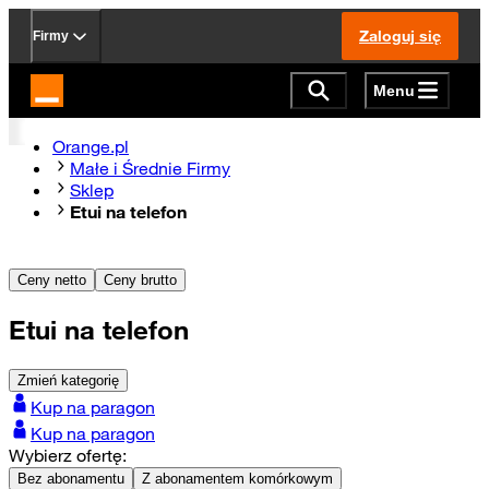
Zaloguj się
Firmy
Menu
Strona główna Orange.pl
Orange.pl
Małe i Średnie Firmy
Sklep
Etui na telefon
Ceny netto
Ceny brutto
Etui na telefon
Zmień kategorię
Kup na paragon
Kup na paragon
Wybierz ofertę:
Bez abonamentu
Z abonamentem komórkowym