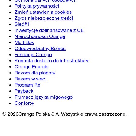
Polityka prywatności
Zmień ustawienia cookies
Zgłoś niebezpieczne treści
Sieć#1
Inwestycje dofinansowane z UE
Nieruchomości Orange
MultiBox
Odpowiedzialny Biznes
Fundacja Orange
Kontrola dostępu do infrastruktury
Orange Energia
Razem dla planety
Razem w sieci
Program Re
Payback
Tłumacz języka migowego
Confort+
©
2026
Orange Polska S.A. Wszystkie prawa zastrzeżone.