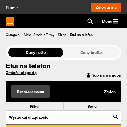
Zaloguj się
Firmy
Menu
Strona główna Orange.pl
Orange.pl
Małe i Średnie Firmy
Sklep
Etui na telefon
Ceny netto
Ceny brutto
Etui na telefon
Zmień kategorię
Kup na paragon
Bez abonamentu
Zmień
Filtruj
Sortuj
Wyszukaj urządzenie