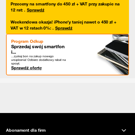
Przeceny na smartfony do 450 zł + VAT przy zakupie na
12 rat
:
.
Sprawdź
Weekendowa okazja! iPhone'y taniej nawet o 450 zł +
VAT w 12 ratach 0%
:
.
Sprawdź
Program Odkup
Sprzedaj swój smartfon
i...
...zyskaj bon na zakup nowego
urządzenia! Odbierz dodatkowy rabat na
sprzęt.
Sprawdź ofertę
Abonament dla firm