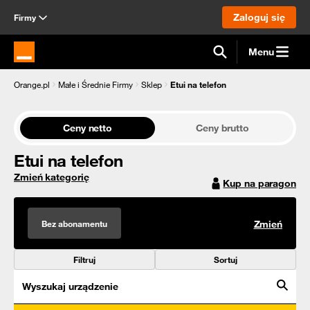
Zaloguj się
Firmy
Menu
Strona główna Orange.pl
Orange.pl
Małe i Średnie Firmy
Sklep
Etui na telefon
Ceny netto
Ceny brutto
Etui na telefon
Zmień kategorię
Kup na paragon
Bez abonamentu
Zmień
Filtruj
Sortuj
Wyszukaj urządzenie