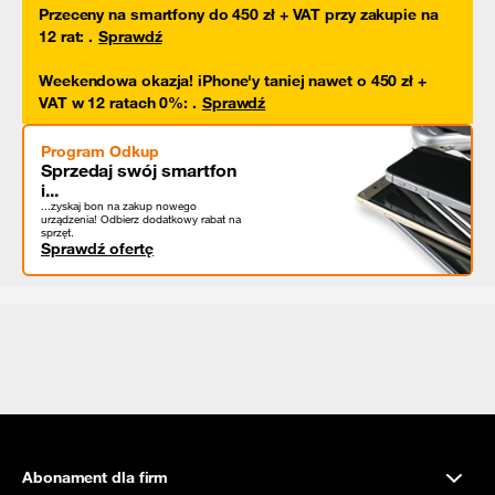
Przeceny na smartfony do 450 zł + VAT przy zakupie na
12 rat
:
.
Sprawdź
Weekendowa okazja! iPhone'y taniej nawet o 450 zł +
VAT w 12 ratach 0%
:
.
Sprawdź
Program Odkup
Sprzedaj swój smartfon
i...
...zyskaj bon na zakup nowego
urządzenia! Odbierz dodatkowy rabat na
sprzęt.
Sprawdź ofertę
Abonament dla firm