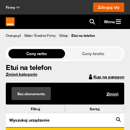
Zaloguj się
Firmy
Menu
Strona główna Orange.pl
Orange.pl
Małe i Średnie Firmy
Sklep
Etui na telefon
Ceny netto
Ceny brutto
Etui na telefon
Zmień kategorię
Kup na paragon
Bez abonamentu
Zmień
Filtruj
Sortuj
Wyszukaj urządzenie