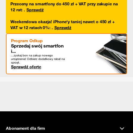
Przeceny na smartfony do 450 zł + VAT przy zakupie na
12 rat
:
.
Sprawdź
Weekendowa okazja! iPhone'y taniej nawet o 450 zł +
VAT w 12 ratach 0%
:
.
Sprawdź
Program Odkup
Sprzedaj swój smartfon
i...
...zyskaj bon na zakup nowego
urządzenia! Odbierz dodatkowy rabat na
sprzęt.
Sprawdź ofertę
Abonament dla firm