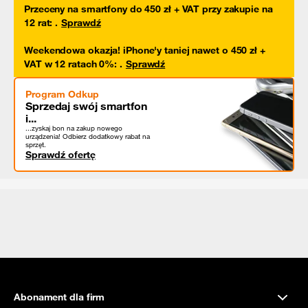
Przeceny na smartfony do 450 zł + VAT przy zakupie na
12 rat
:
.
Sprawdź
Weekendowa okazja! iPhone'y taniej nawet o 450 zł +
VAT w 12 ratach 0%
:
.
Sprawdź
Program Odkup
Sprzedaj swój smartfon
i...
...zyskaj bon na zakup nowego
urządzenia! Odbierz dodatkowy rabat na
sprzęt.
Sprawdź ofertę
Abonament dla firm