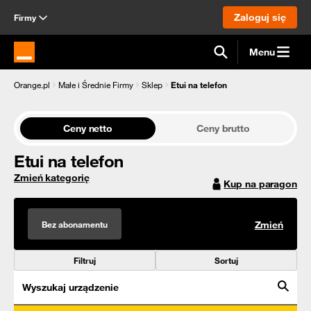
Zaloguj się
Firmy
Menu
Strona główna Orange.pl
Orange.pl
Małe i Średnie Firmy
Sklep
Etui na telefon
Ceny netto
Ceny brutto
Etui na telefon
Zmień kategorię
Kup na paragon
Bez abonamentu
Zmień
Filtruj
Sortuj
Wyszukaj urządzenie