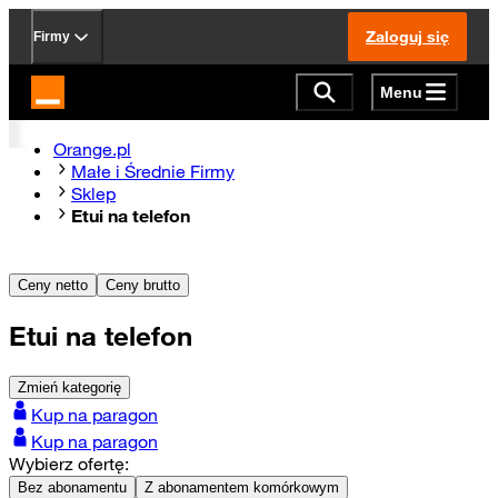
Zaloguj się
Firmy
Menu
Strona główna Orange.pl
Orange.pl
Małe i Średnie Firmy
Sklep
Etui na telefon
Ceny netto
Ceny brutto
Etui na telefon
Zmień kategorię
Kup na paragon
Kup na paragon
Wybierz ofertę:
Bez abonamentu
Z abonamentem komórkowym