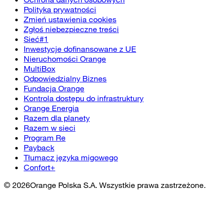
Polityka prywatności
Zmień ustawienia cookies
Zgłoś niebezpieczne treści
Sieć#1
Inwestycje dofinansowane z UE
Nieruchomości Orange
MultiBox
Odpowiedzialny Biznes
Fundacja Orange
Kontrola dostępu do infrastruktury
Orange Energia
Razem dla planety
Razem w sieci
Program Re
Payback
Tłumacz języka migowego
Confort+
©
2026
Orange Polska S.A. Wszystkie prawa zastrzeżone.