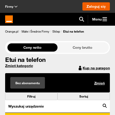
Zaloguj się
Firmy
Menu
Strona główna Orange.pl
Orange.pl
Małe i Średnie Firmy
Sklep
Etui na telefon
Ceny netto
Ceny brutto
Etui na telefon
Zmień kategorię
Kup na paragon
Bez abonamentu
Zmień
Filtruj
Sortuj
Wyszukaj urządzenie