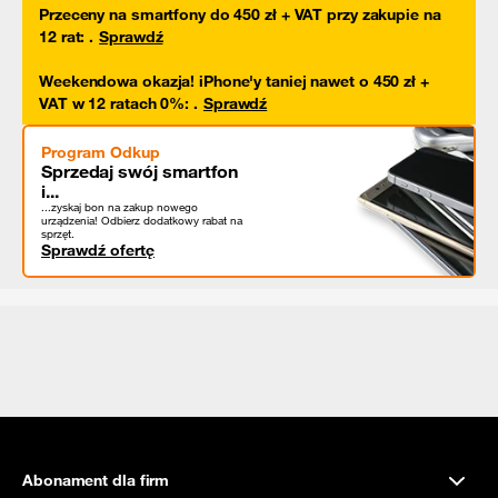
Przeceny na smartfony do 450 zł + VAT przy zakupie na
12 rat
:
.
Sprawdź
Weekendowa okazja! iPhone'y taniej nawet o 450 zł +
VAT w 12 ratach 0%
:
.
Sprawdź
Program Odkup
Sprzedaj swój smartfon
i...
...zyskaj bon na zakup nowego
urządzenia! Odbierz dodatkowy rabat na
sprzęt.
Sprawdź ofertę
Abonament dla firm