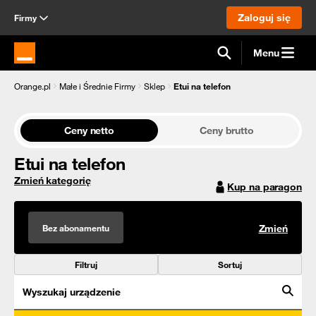
Zaloguj się
Firmy
Menu
Strona główna Orange.pl
Orange.pl
Małe i Średnie Firmy
Sklep
Etui na telefon
Ceny netto
Ceny brutto
Etui na telefon
Zmień kategorię
Kup na paragon
Bez abonamentu
Zmień
Filtruj
Sortuj
Wyszukaj urządzenie