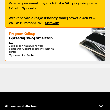
Przeceny na smartfony do 450 zł + VAT przy zakupie na
12 rat
:
.
Sprawdź
Weekendowa okazja! iPhone'y taniej nawet o 450 zł +
VAT w 12 ratach 0%
:
.
Sprawdź
Program Odkup
Sprzedaj swój smartfon
i...
...zyskaj bon na zakup nowego
urządzenia! Odbierz dodatkowy rabat na
sprzęt.
Sprawdź ofertę
Abonament dla firm