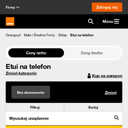
Zaloguj się
Firmy
Menu
Strona główna Orange.pl
Orange.pl
Małe i Średnie Firmy
Sklep
Etui na telefon
Ceny netto
Ceny brutto
Etui na telefon
Zmień kategorię
Kup na paragon
Bez abonamentu
Zmień
Filtruj
Sortuj
Wyszukaj urządzenie