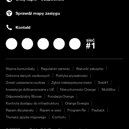
Sprawdź mapę zasięgu
Kontakt
Nasz profil na
Nasz profil na
Facebook
Nasz profil na
Instagram
Nasz profil na
LinkedIN
Nasz profil na
YouTube
Twitter
Ważne komunikaty
Regulamin serwisu
Warunki zakupów
Ochrona danych osobowych
Polityka prywatności
Zmień ustawienia cookies
Zgłoś niebezpieczne treści
Sieć#1
Inwestycje dofinansowane z UE
Nieruchomości Orange
MultiBox
Odpowiedzialny Biznes
Fundacja Orange
Kontrola dostępu do infrastruktury
Orange Energia
Razem dla planety
Razem w sieci
Program Re
Payback
Tłumacz języka migowego
Confort+