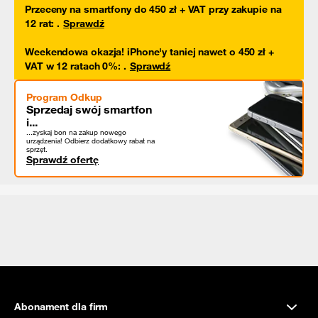
Przeceny na smartfony do 450 zł + VAT przy zakupie na
12 rat
:
.
Sprawdź
Weekendowa okazja! iPhone'y taniej nawet o 450 zł +
VAT w 12 ratach 0%
:
.
Sprawdź
Program Odkup
Sprzedaj swój smartfon
i...
...zyskaj bon na zakup nowego
urządzenia! Odbierz dodatkowy rabat na
sprzęt.
Sprawdź ofertę
Abonament dla firm