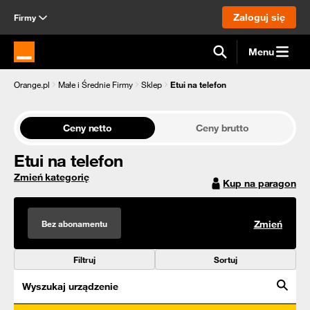
Zaloguj się
Firmy
Menu
Strona główna Orange.pl
Orange.pl
Małe i Średnie Firmy
Sklep
Etui na telefon
Ceny netto
Ceny brutto
Etui na telefon
Zmień kategorię
Kup na paragon
Bez abonamentu
Zmień
Filtruj
Sortuj
Wyszukaj urządzenie