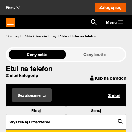
Zaloguj się
Firmy
Menu
Strona główna Orange.pl
Orange.pl
Małe i Średnie Firmy
Sklep
Etui na telefon
Ceny netto
Ceny brutto
Etui na telefon
Zmień kategorię
Kup na paragon
Bez abonamentu
Zmień
Filtruj
Sortuj
Wyszukaj urządzenie