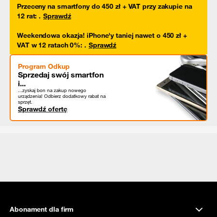
Przeceny na smartfony do 450 zł + VAT przy zakupie na
12 rat
:
.
Sprawdź
Weekendowa okazja! iPhone'y taniej nawet o 450 zł +
VAT w 12 ratach 0%
:
.
Sprawdź
Program Odkup
Sprzedaj swój smartfon
i...
...zyskaj bon na zakup nowego
urządzenia! Odbierz dodatkowy rabat na
sprzęt.
Sprawdź ofertę
Abonament dla firm