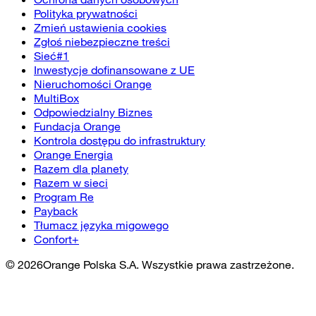
Polityka prywatności
Zmień ustawienia cookies
Zgłoś niebezpieczne treści
Sieć#1
Inwestycje dofinansowane z UE
Nieruchomości Orange
MultiBox
Odpowiedzialny Biznes
Fundacja Orange
Kontrola dostępu do infrastruktury
Orange Energia
Razem dla planety
Razem w sieci
Program Re
Payback
Tłumacz języka migowego
Confort+
©
2026
Orange Polska S.A. Wszystkie prawa zastrzeżone.