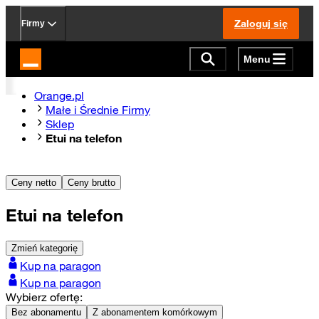
Zaloguj się
Firmy
Menu
Strona główna Orange.pl
Orange.pl
Małe i Średnie Firmy
Sklep
Etui na telefon
Ceny netto
Ceny brutto
Etui na telefon
Zmień kategorię
Kup na paragon
Kup na paragon
Wybierz ofertę:
Bez abonamentu
Z abonamentem komórkowym