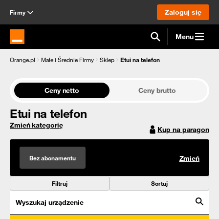
Zaloguj się
Firmy
Menu
Strona główna Orange.pl
Orange.pl
Małe i Średnie Firmy
Sklep
Etui na telefon
Ceny netto
Ceny brutto
Etui na telefon
Zmień kategorię
Kup na paragon
Bez abonamentu
Zmień
Filtruj
Sortuj
Wyszukaj urządzenie