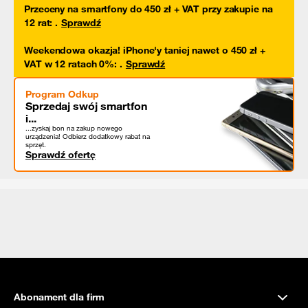
Przeceny na smartfony do 450 zł + VAT przy zakupie na
12 rat
:
.
Sprawdź
Weekendowa okazja! iPhone'y taniej nawet o 450 zł +
VAT w 12 ratach 0%
:
.
Sprawdź
Program Odkup
Sprzedaj swój smartfon
i...
...zyskaj bon na zakup nowego
urządzenia! Odbierz dodatkowy rabat na
sprzęt.
Sprawdź ofertę
Abonament dla firm