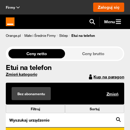
Zaloguj się
Firmy
Menu
Strona główna Orange.pl
Orange.pl
Małe i Średnie Firmy
Sklep
Etui na telefon
Ceny netto
Ceny brutto
Etui na telefon
Zmień kategorię
Kup na paragon
Bez abonamentu
Zmień
Filtruj
Sortuj
Wyszukaj urządzenie