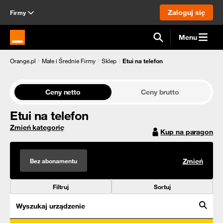
Zaloguj się
Firmy
Menu
Strona główna Orange.pl
Orange.pl
Małe i Średnie Firmy
Sklep
Etui na telefon
Ceny netto
Ceny brutto
Etui na telefon
Zmień kategorię
Kup na paragon
Bez abonamentu
Zmień
Filtruj
Sortuj
Wyszukaj urządzenie