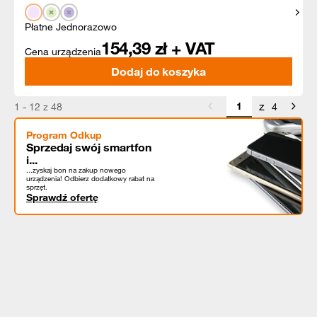
Pokaż
Płatne Jednorazowo
154,39
zł + VAT
Cena urządzenia
Dodaj do koszyka
z
1 - 12 z 48
4
Program Odkup
Sprzedaj swój smartfon
i...
...zyskaj bon na zakup nowego
urządzenia! Odbierz dodatkowy rabat na
sprzęt.
Sprawdź ofertę