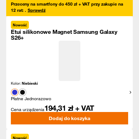
Przeceny na smartfony do 450 zł + VAT przy zakupie na
12 rat
:
.
Sprawdź
Nowość
Etui silikonowe Magnet Samsung Galaxy
S26+
Kolor:
Niebieski
Pokaż
Płatne Jednorazowo
194,31
zł + VAT
Cena urządzenia
Dodaj do koszyka
Nowość