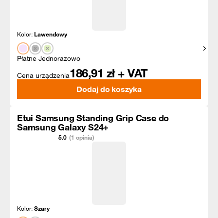
Kolor:
Lawendowy
Pokaż
Płatne Jednorazowo
186,91
zł + VAT
Cena urządzenia
Dodaj do koszyka
Etui Samsung Standing Grip Case do
Samsung Galaxy S24+
5.0
(1 opinia)
Kolor:
Szary