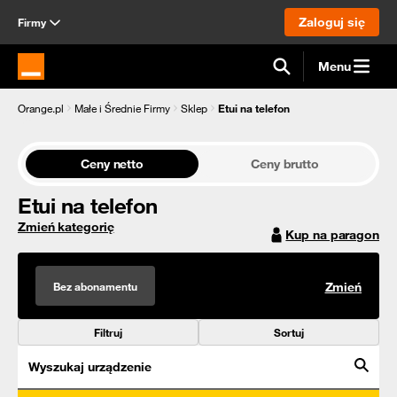
Zaloguj się
Firmy
Menu
Strona główna Orange.pl
Orange.pl
Małe i Średnie Firmy
Sklep
Etui na telefon
Ceny netto
Ceny brutto
Etui na telefon
Zmień kategorię
Kup na paragon
Bez abonamentu
Zmień
Filtruj
Sortuj
Wyszukaj urządzenie