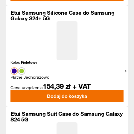
Etui Samsung Silicone Case do Samsung
Galaxy S24+ 5G
Kolor:
Fioletowy
Pokaż
Płatne Jednorazowo
154,39
zł + VAT
Cena urządzenia
Dodaj do koszyka
Etui Samsung Suit Case do Samsung Galaxy
S24 5G