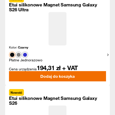
Etui silikonowe Magnet Samsung Galaxy
S26 Ultra
Kolor:
Czarny
Pokaż
Płatne Jednorazowo
194,31
zł + VAT
Cena urządzenia
Dodaj do koszyka
Nowość
Etui silikonowe Magnet Samsung Galaxy
S26