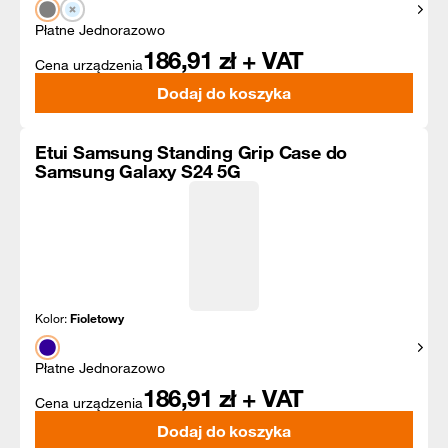
Pokaż
Płatne Jednorazowo
186,91
zł + VAT
Cena urządzenia
Dodaj do koszyka
Etui Samsung Standing Grip Case do
Samsung Galaxy S24 5G
Kolor:
Fioletowy
Pokaż
Płatne Jednorazowo
186,91
zł + VAT
Cena urządzenia
Dodaj do koszyka