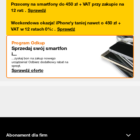
Przeceny na smartfony do 450 zł + VAT przy zakupie na
12 rat
:
.
Sprawdź
Weekendowa okazja! iPhone'y taniej nawet o 450 zł +
VAT w 12 ratach 0%
:
.
Sprawdź
Program Odkup
Sprzedaj swój smartfon
i...
...zyskaj bon na zakup nowego
urządzenia! Odbierz dodatkowy rabat na
sprzęt.
Sprawdź ofertę
Abonament dla firm