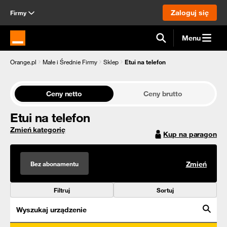
Zaloguj się
Firmy
Menu
Strona główna Orange.pl
Orange.pl
Małe i Średnie Firmy
Sklep
Etui na telefon
Ceny netto
Ceny brutto
Etui na telefon
Zmień kategorię
Kup na paragon
Bez abonamentu
Zmień
Filtruj
Sortuj
Wyszukaj urządzenie