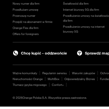
Nowy numer dla firm
Światłowód dla firm
Przedłużam umowę
Internet biurowy 5G dla firm
Przenoszę numer
Przedłużenie umowy na światłowó
dla firm
Przejdź na abonament w firmie
Przedłużenie umowy na internet
Orange Flex dla firm
biurowy 5G
Offers for foreigners
Chcę kupić - oddzwońcie
Sprawdź map
Ważne komunikaty
Regulamin serwisu
Warunki zakupów
Ochro
Nieruchomości Orange
MultiBox
Odpowiedzialny Biznes
Fundac
Tłumacz języka migowego
Confort+
©
2026
Orange Polska S.A. Wszystkie prawa zastrzeżone.