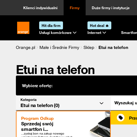
Kategoria
Sortowanie
Klienci indywidualni
Firmy
Duże firmy i instytucje
Hit dla firm
Hot deal 🔥
Strona główna Orange.pl
Usługi komórkowe
Internet
Smartfon
Orange.pl
Małe i Średnie Firmy
Sklep
Etui na telefon
Etui na telefon
Wybierz ofertę:
Kategoria
Wyszukaj u
Etui na telefon (0)
Prz
Program Odkup
Sprzedaj swój
smartfon i...
...zyskaj bon na zakup nowego