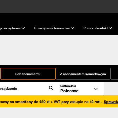
y i urządzenia
Rozwiązania biznesowe
Pomoc i kontakt
Bez abonamentu
Z abonamentem komórkowym
Sortowanie
rządzenie
Polecane
eceny na smartfony do 450 zł + VAT przy zakupie na 12 rat
:
.
Sprawd