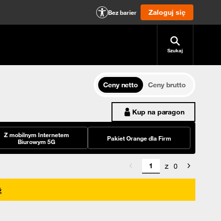
Zaloguj się
Bez barier
Szukaj
Ceny netto
Ceny brutto
Kup na paragon
Z mobilnym Internetem
Pakiet Orange dla Firm
Biurowym 5G
z
0
ź