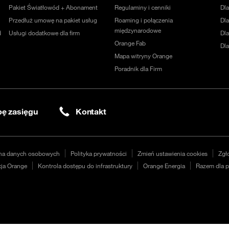
Pakiet Światłowód + Abonament
Regulaminy i cenniki
Dl
Przedłuż umowę na pakiet usług
Roaming i połączenia
Dla
międzynarodowe
d
Usługi dodatkowe dla firm
Dl
Orange Fab
Dl
Mapa witryny Orange
Poradnik dla Firm
ę zasięgu
Kontakt
na danych osobowych
Polityka prywatności
Zmień ustawienia cookies
Zgł
ja Orange
Kontrola dostępu do infrastruktury
Orange Energia
Razem dla p