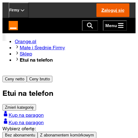
Zaloguj się
Firmy
Menu
Strona główna Orange.pl
Orange.pl
Małe i Średnie Firmy
Sklep
Etui na telefon
Ceny netto
Ceny brutto
Etui na telefon
Zmień kategorię
Kup na paragon
Kup na paragon
Wybierz ofertę:
Bez abonamentu
Z abonamentem komórkowym