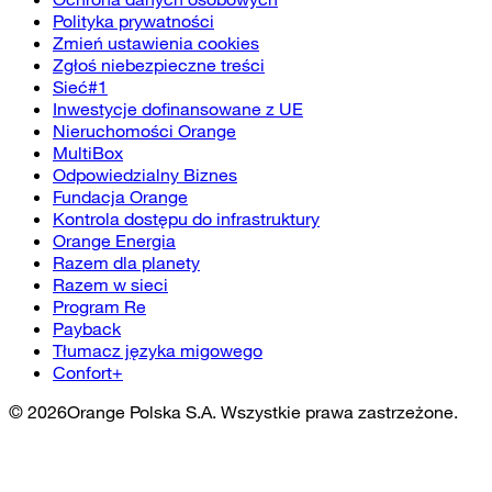
Polityka prywatności
Zmień ustawienia cookies
Zgłoś niebezpieczne treści
Sieć#1
Inwestycje dofinansowane z UE
Nieruchomości Orange
MultiBox
Odpowiedzialny Biznes
Fundacja Orange
Kontrola dostępu do infrastruktury
Orange Energia
Razem dla planety
Razem w sieci
Program Re
Payback
Tłumacz języka migowego
Confort+
©
2026
Orange Polska S.A. Wszystkie prawa zastrzeżone.