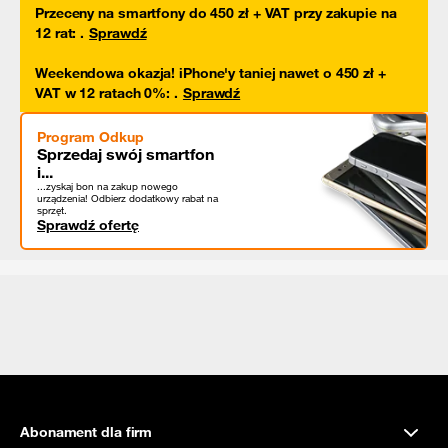
Przeceny na smartfony do 450 zł + VAT przy zakupie na
12 rat
:
.
Sprawdź
Weekendowa okazja! iPhone'y taniej nawet o 450 zł +
VAT w 12 ratach 0%
:
.
Sprawdź
Program Odkup
Sprzedaj swój smartfon
i...
...zyskaj bon na zakup nowego
urządzenia! Odbierz dodatkowy rabat na
sprzęt.
Sprawdź ofertę
Abonament dla firm