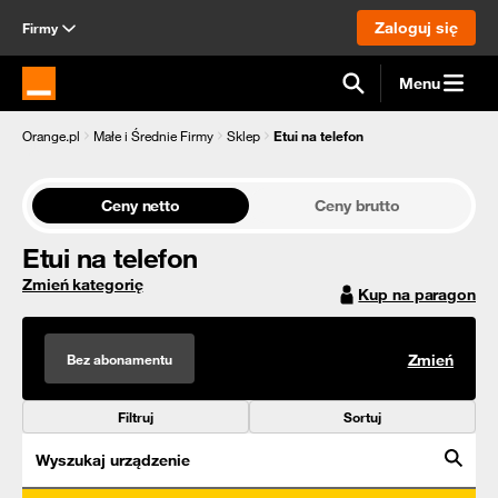
Zaloguj się
Firmy
Menu
Strona główna Orange.pl
Orange.pl
Małe i Średnie Firmy
Sklep
Etui na telefon
Ceny netto
Ceny brutto
Etui na telefon
Zmień kategorię
Kup na paragon
Bez abonamentu
Zmień
Filtruj
Sortuj
Wyszukaj urządzenie