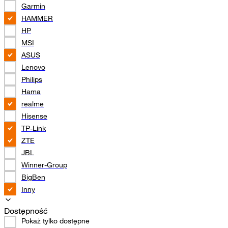
Garmin
HAMMER
HP
MSI
ASUS
Lenovo
Philips
Hama
realme
Hisense
TP-Link
ZTE
JBL
Winner-Group
BigBen
Inny
Dostępność
Pokaż tylko dostępne