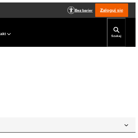
Zaloguj się
Bez barier
takt
Szukaj