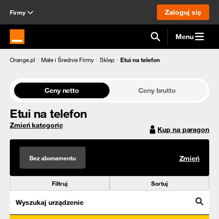
Zaloguj się
Firmy
Menu
Strona główna Orange.pl
Orange.pl
Małe i Średnie Firmy
Sklep
Etui na telefon
Ceny netto
Ceny brutto
Etui na telefon
Zmień kategorię
Kup na paragon
Bez abonamentu
Zmień
Filtruj
Sortuj
Wyszukaj urządzenie