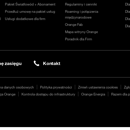
Pakiet Światłowód + Abonament
Regulaminy i cenniki
Dl
Przedłuż umowę na pakiet usług
Roaming i połączenia
Dla
międzynarodowe
d
Usługi dodatkowe dla firm
Dl
Orange Fab
Dl
Mapa witryny Orange
Poradnik dla Firm
ę zasięgu
Kontakt
na danych osobowych
Polityka prywatności
Zmień ustawienia cookies
Zgł
ja Orange
Kontrola dostępu do infrastruktury
Orange Energia
Razem dla p