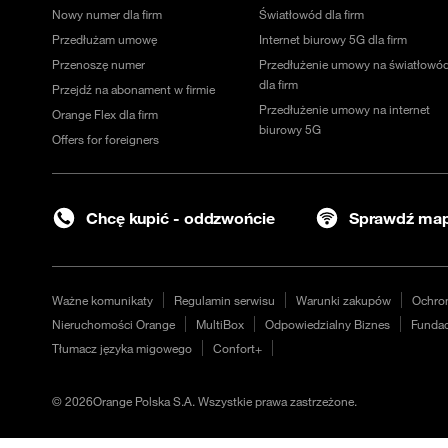
Nowy numer dla firm
Światłowód dla firm
Przedłużam umowę
Internet biurowy 5G dla firm
Przenoszę numer
Przedłużenie umowy na światłowó
dla firm
Przejdź na abonament w firmie
Przedłużenie umowy na internet
Orange Flex dla firm
biurowy 5G
Offers for foreigners
Chcę kupić - oddzwońcie
Sprawdź map
Ważne komunikaty
Regulamin serwisu
Warunki zakupów
Ochro
Nieruchomości Orange
MultiBox
Odpowiedzialny Biznes
Fundac
Tłumacz języka migowego
Confort+
©
2026
Orange Polska S.A. Wszystkie prawa zastrzeżone.