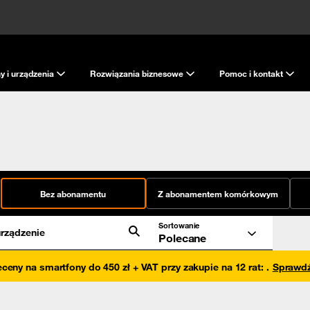
y i urządzenia
Rozwiązania biznesowe
Pomoc i kontakt
Bez abonamentu
Z abonamentem komórkowym
Sortowanie
rządzenie
Polecane
eceny na smartfony do 450 zł + VAT przy zakupie na 12 rat
:
.
Sprawd