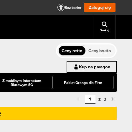
Zaloguj się
Bez barier
Szukaj
Ceny netto
Ceny brutto
Kup na paragon
Z mobilnym Internetem
Pakiet Orange dla Firm
Biurowym 5G
z
0
ź