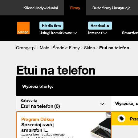
Kategoria
Sortowanie
Klienci indywidualni
Firmy
Duże firmy i instytucje
Hit dla firm
Hot deal 🔥
Strona główna Orange.pl
Usługi komórkowe
Internet
Smartfon
Orange.pl
Małe i Średnie Firmy
Sklep
Etui na telefon
Etui na telefon
Wybierz ofertę:
Kategoria
Wyszukaj u
Etui na telefon (0)
Prz
Program Odkup
Sprzedaj swój
smartfon i...
...zyskaj bon na zakup nowego