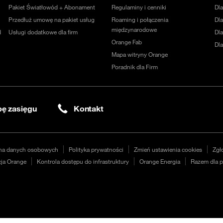
Pakiet Światłowód + Abonament
Regulaminy i cenniki
Dl
Przedłuż umowę na pakiet usług
Roaming i połączenia
Dla
międzynarodowe
d
Usługi dodatkowe dla firm
Dl
Orange Fab
Dl
Mapa witryny Orange
Poradnik dla Firm
ę zasięgu
Kontakt
na danych osobowych
Polityka prywatności
Zmień ustawienia cookies
Zgł
ja Orange
Kontrola dostępu do infrastruktury
Orange Energia
Razem dla p