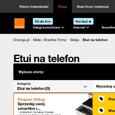
Kategoria
Sortowanie
Klienci indywidualni
Firmy
Duże firmy i instytucje
Hit dla firm
Hot deal 🔥
Strona główna Orange.pl
Usługi komórkowe
Internet
Smartfon
Orange.pl
Małe i Średnie Firmy
Sklep
Etui na telefon
Etui na telefon
Wybierz ofertę:
Kategoria
Wyszukaj u
Etui na telefon (0)
Prz
Program Odkup
Sprzedaj swój
smartfon i...
Wee
...zyskaj bon na zakup nowego