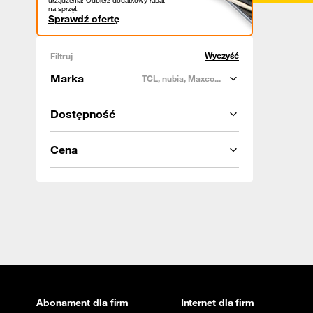
urządzenia! Odbierz dodatkowy rabat
na sprzęt.
Sprawdź ofertę
Wyczyść
Filtruj
Marka
TCL, nubia, Maxco...
Dostępność
Cena
Abonament dla firm
Internet dla firm