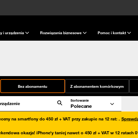
y i urządzenia
Rozwiązania biznesowe
Pomoc i kontakt
Bez abonamentu
Z abonamentem komórkowym
Sortowanie
rządzenie
Polecane
eceny na smartfony do 450 zł + VAT przy zakupie na 12 rat
:
.
Sprawd
kendowa okazja! iPhone'y taniej nawet o 450 zł + VAT w 12 ratach 