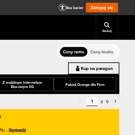
Zaloguj się
Bez barier
Szukaj
Ceny netto
Ceny brutto
Kup na paragon
Z mobilnym Internetem
Pakiet Orange dla Firm
Biurowym 5G
z
0
ź
0%
:
.
Sprawdź