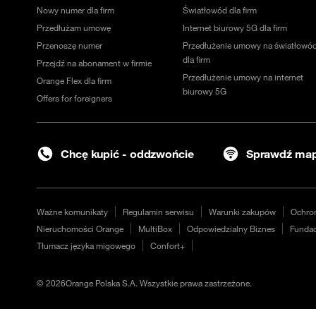
Nowy numer dla firm
Światłowód dla firm
Przedłużam umowę
Internet biurowy 5G dla firm
Przenoszę numer
Przedłużenie umowy na światłowó
dla firm
Przejdź na abonament w firmie
Przedłużenie umowy na internet
Orange Flex dla firm
biurowy 5G
Offers for foreigners
Chcę kupić - oddzwońcie
Sprawdź map
Ważne komunikaty
Regulamin serwisu
Warunki zakupów
Ochro
Nieruchomości Orange
MultiBox
Odpowiedzialny Biznes
Fundac
Tłumacz języka migowego
Confort+
©
2026
Orange Polska S.A. Wszystkie prawa zastrzeżone.