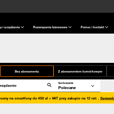
y i urządzenia
Rozwiązania biznesowe
Pomoc i kontakt
Bez abonamentu
Z abonamentem komórkowym
Sortowanie
rządzenie
Polecane
eceny na smartfony do 450 zł + VAT przy zakupie na 12 rat
:
.
Sprawd