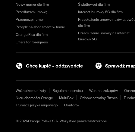
Nowy numer dla firm
Światłowód dla firm
Przedłużam umowę
Internet biurowy 5G dla firm
Przenoszę numer
Przedłużenie umowy na światłowó
dla firm
Przejdź na abonament w firmie
Przedłużenie umowy na internet
Orange Flex dla firm
biurowy 5G
Offers for foreigners
Chcę kupić - oddzwońcie
Sprawdź map
Ważne komunikaty
Regulamin serwisu
Warunki zakupów
Ochro
Nieruchomości Orange
MultiBox
Odpowiedzialny Biznes
Fundac
Tłumacz języka migowego
Confort+
©
2026
Orange Polska S.A. Wszystkie prawa zastrzeżone.