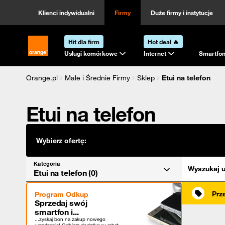
Kategoria
Sortowanie
Klienci indywidualni
Firmy
Duże firmy i instytucje
Hit dla firm
Hot deal 🔥
Strona główna Orange.pl
Usługi komórkowe
Internet
Smartfon
Orange.pl
Małe i Średnie Firmy
Sklep
Etui na telefon
Etui na telefon
Wybierz ofertę:
Kategoria
Wyszukaj u
Etui na telefon (0)
Prz
Program Odkup
Sprzedaj swój
smartfon i...
...zyskaj bon na zakup nowego