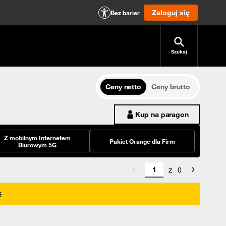
Zaloguj się
Bez barier
Szukaj
Ceny netto
Ceny brutto
Kup na paragon
Z mobilnym Internetem
Pakiet Orange dla Firm
Biurowym 5G
z
0
ź