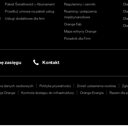
Pakiet Światłowód + Abonament
Regulaminy i cenniki
Dl
Przedłuż umowę na pakiet usług
Roaming i połączenia
Dla
międzynarodowe
d
Usługi dodatkowe dla firm
Dl
Orange Fab
Dl
Mapa witryny Orange
Poradnik dla Firm
ę zasięgu
Kontakt
na danych osobowych
Polityka prywatności
Zmień ustawienia cookies
Zgł
ja Orange
Kontrola dostępu do infrastruktury
Orange Energia
Razem dla p