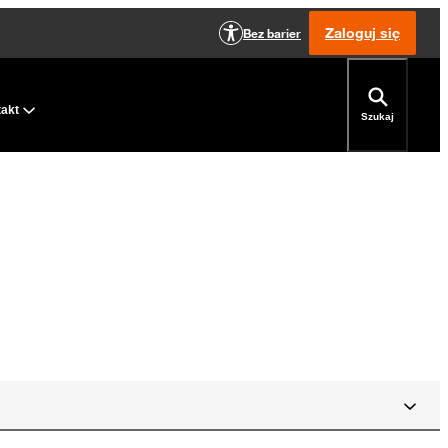
Zaloguj się
Bez barier
takt
Szukaj