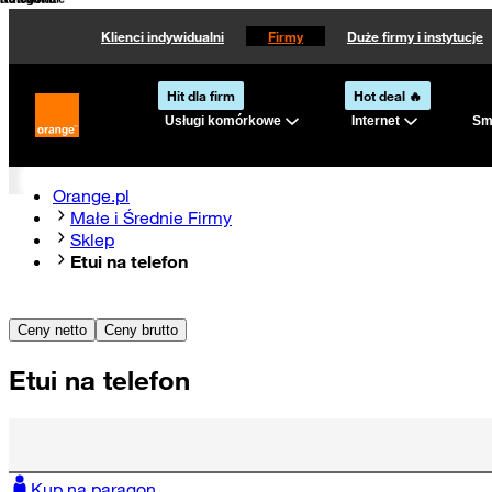
Kategoria
Kategoria
Sortowanie
Klienci indywidualni
Firmy
Duże firmy i instytucje
Hit dla firm
Hot deal 🔥
Usługi komórkowe
Internet
Sma
Strona główna Orange.pl
Orange.pl
Małe i Średnie Firmy
Sklep
Etui na telefon
Ceny netto
Ceny brutto
Etui na telefon
Kup na paragon