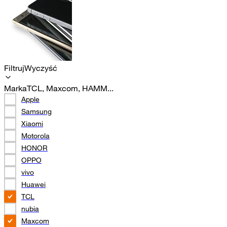
Filtruj
Wyczyść
Marka
TCL, Maxcom, HAMM...
Apple
Samsung
Xiaomi
Motorola
HONOR
OPPO
vivo
Huawei
TCL
nubia
Maxcom