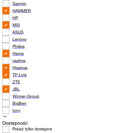
Garmin
HAMMER
HP
MSI
ASUS
Lenovo
Philips
Hama
realme
Hisense
TP-Link
ZTE
JBL
Winner-Group
BigBen
Inny
Dostępność
Pokaż tylko dostępne