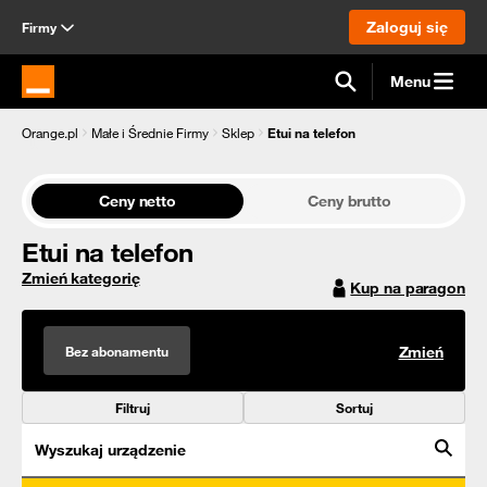
Zaloguj się
Firmy
Menu
Strona główna Orange.pl
Orange.pl
Małe i Średnie Firmy
Sklep
Etui na telefon
Ceny netto
Ceny brutto
Etui na telefon
Zmień kategorię
Kup na paragon
Bez abonamentu
Zmień
Filtruj
Sortuj
Wyszukaj urządzenie