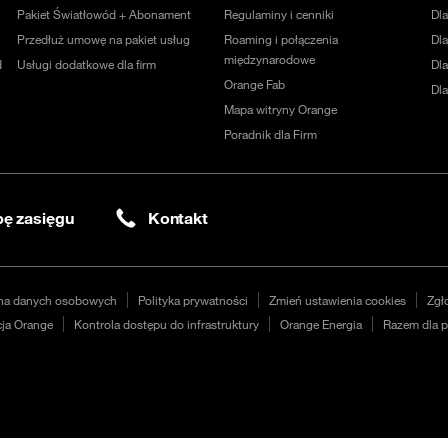
Pakiet Światłowód + Abonament
Regulaminy i cenniki
Dl
Przedłuż umowę na pakiet usług
Roaming i połączenia
Dla
międzynarodowe
d
Usługi dodatkowe dla firm
Dl
Orange Fab
Dl
Mapa witryny Orange
Poradnik dla Firm
ę zasięgu
Kontakt
na danych osobowych
Polityka prywatności
Zmień ustawienia cookies
Zgł
ja Orange
Kontrola dostępu do infrastruktury
Orange Energia
Razem dla p