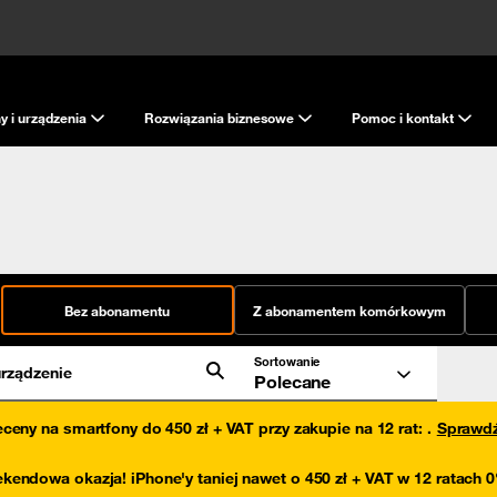
y i urządzenia
Rozwiązania biznesowe
Pomoc i kontakt
Bez abonamentu
Z abonamentem komórkowym
Sortowanie
rządzenie
Polecane
eceny na smartfony do 450 zł + VAT przy zakupie na 12 rat
:
.
Sprawd
kendowa okazja! iPhone'y taniej nawet o 450 zł + VAT w 12 ratach 