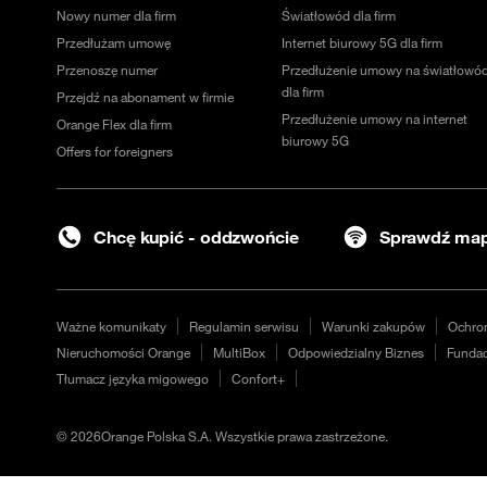
Nowy numer dla firm
Światłowód dla firm
Przedłużam umowę
Internet biurowy 5G dla firm
Przenoszę numer
Przedłużenie umowy na światłowó
dla firm
Przejdź na abonament w firmie
Przedłużenie umowy na internet
Orange Flex dla firm
biurowy 5G
Offers for foreigners
Chcę kupić - oddzwońcie
Sprawdź map
Ważne komunikaty
Regulamin serwisu
Warunki zakupów
Ochro
Nieruchomości Orange
MultiBox
Odpowiedzialny Biznes
Fundac
Tłumacz języka migowego
Confort+
©
2026
Orange Polska S.A. Wszystkie prawa zastrzeżone.