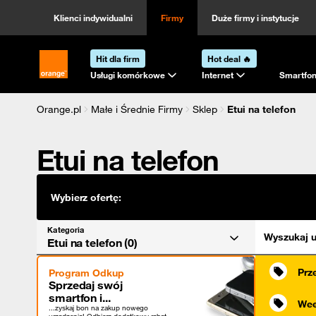
Kategoria
Sortowanie
Klienci indywidualni
Firmy
Duże firmy i instytucje
Hit dla firm
Hot deal 🔥
Strona główna Orange.pl
Usługi komórkowe
Internet
Smartfon
Orange.pl
Małe i Średnie Firmy
Sklep
Etui na telefon
Etui na telefon
Wybierz ofertę:
Kategoria
Wyszukaj u
Etui na telefon (0)
Prz
Program Odkup
Sprzedaj swój
smartfon i...
Wee
...zyskaj bon na zakup nowego