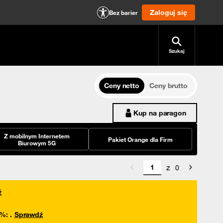
Zaloguj się
Bez barier
Szukaj
Ceny netto
Ceny brutto
Kup na paragon
Z mobilnym Internetem
Pakiet Orange dla Firm
Biurowym 5G
z
0
ź
0%
:
.
Sprawdź