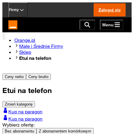
Zaloguj się
Firmy
Menu
Strona główna Orange.pl
Orange.pl
Małe i Średnie Firmy
Sklep
Etui na telefon
Ceny netto
Ceny brutto
Etui na telefon
Zmień kategorię
Kup na paragon
Kup na paragon
Wybierz ofertę:
Bez abonamentu
Z abonamentem komórkowym