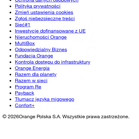
Polityka prywatności
Zmień ustawienia cookies
Zgłoś niebezpieczne treści
Sieć#1
Inwestycje dofinansowane z UE
Nieruchomości Orange
MultiBox
Odpowiedzialny Biznes
Fundacja Orange
Kontrola dostępu do infrastruktury
Orange Energia
Razem dla planety
Razem w sieci
Program Re
Payback
Tłumacz języka migowego
Confort+
©
2026
Orange Polska S.A. Wszystkie prawa zastrzeżone.