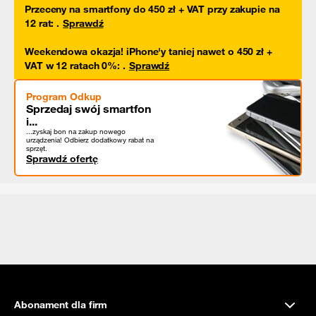
Przeceny na smartfony do 450 zł + VAT przy zakupie na
12 rat
:
.
Sprawdź
Weekendowa okazja! iPhone'y taniej nawet o 450 zł +
VAT w 12 ratach 0%
:
.
Sprawdź
Program Odkup
Sprzedaj swój smartfon
i...
...zyskaj bon na zakup nowego
urządzenia! Odbierz dodatkowy rabat na
sprzęt.
Sprawdź ofertę
Abonament dla firm