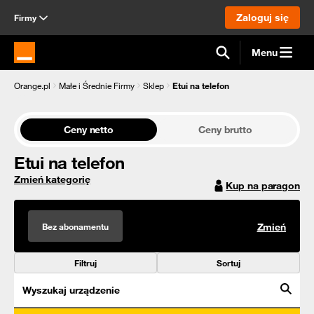
Zaloguj się
Firmy
Menu
Strona główna Orange.pl
Orange.pl
Małe i Średnie Firmy
Sklep
Etui na telefon
Ceny netto
Ceny brutto
Etui na telefon
Zmień kategorię
Kup na paragon
Bez abonamentu
Zmień
Filtruj
Sortuj
Wyszukaj urządzenie