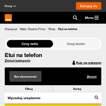
Zaloguj się
Firmy
Menu
Strona główna Orange.pl
Orange.pl
Małe i Średnie Firmy
Sklep
Etui na telefon
Ceny netto
Ceny brutto
Etui na telefon
Zmień kategorię
Kup na paragon
Bez abonamentu
Zmień
Filtruj
Sortuj
Wyszukaj urządzenie