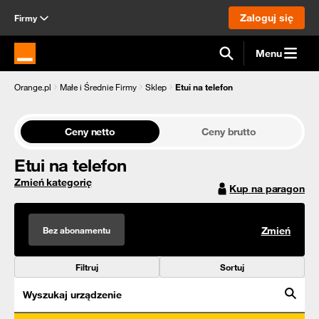
Zaloguj się
Firmy
Menu
Strona główna Orange.pl
Orange.pl
Małe i Średnie Firmy
Sklep
Etui na telefon
Ceny netto
Ceny brutto
Etui na telefon
Zmień kategorię
Kup na paragon
Bez abonamentu
Zmień
Filtruj
Sortuj
Wyszukaj urządzenie