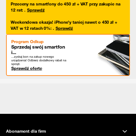
Przeceny na smartfony do 450 zł + VAT przy zakupie na
12 rat
:
.
Sprawdź
Weekendowa okazja! iPhone'y taniej nawet o 450 zł +
VAT w 12 ratach 0%
:
.
Sprawdź
Program Odkup
Sprzedaj swój smartfon
i...
...zyskaj bon na zakup nowego
urządzenia! Odbierz dodatkowy rabat na
sprzęt.
Sprawdź ofertę
Abonament dla firm