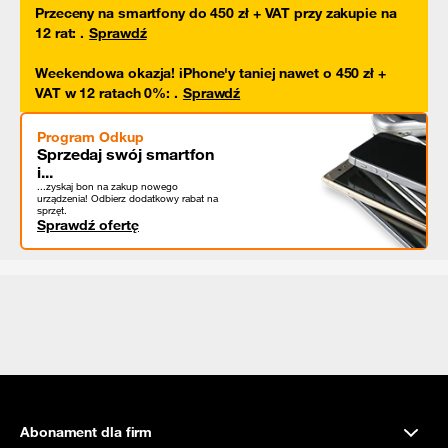
Przeceny na smartfony do 450 zł + VAT przy zakupie na
12 rat
:
.
Sprawdź
Weekendowa okazja! iPhone'y taniej nawet o 450 zł +
VAT w 12 ratach 0%
:
.
Sprawdź
Program Odkup
Sprzedaj swój smartfon
i...
...zyskaj bon na zakup nowego
urządzenia! Odbierz dodatkowy rabat na
sprzęt.
Sprawdź ofertę
Abonament dla firm