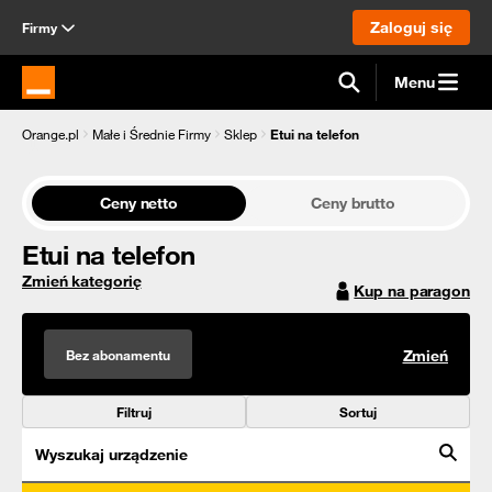
Zaloguj się
Firmy
Menu
Strona główna Orange.pl
Orange.pl
Małe i Średnie Firmy
Sklep
Etui na telefon
Ceny netto
Ceny brutto
Etui na telefon
Zmień kategorię
Kup na paragon
Bez abonamentu
Zmień
Filtruj
Sortuj
Wyszukaj urządzenie