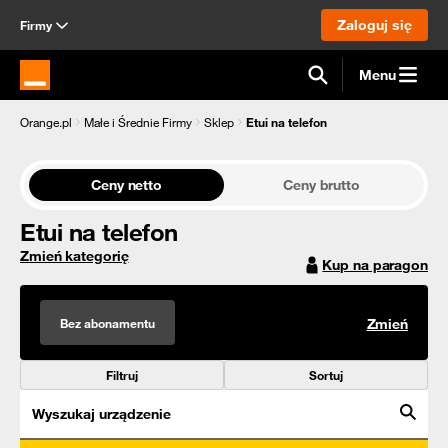
Zaloguj się
Firmy
Menu
Strona główna Orange.pl
Orange.pl
Małe i Średnie Firmy
Sklep
Etui na telefon
Ceny netto
Ceny brutto
Etui na telefon
Zmień kategorię
Kup na paragon
Bez abonamentu
Zmień
Filtruj
Sortuj
Wyszukaj urządzenie