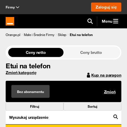
Zaloguj się
Firmy
Menu
Strona główna Orange.pl
Orange.pl
Małe i Średnie Firmy
Sklep
Etui na telefon
Ceny netto
Ceny brutto
Etui na telefon
Zmień kategorię
Kup na paragon
Bez abonamentu
Zmień
Filtruj
Sortuj
Wyszukaj urządzenie